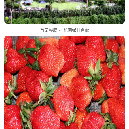
苗栗餐廳-桂花園鄉村會館