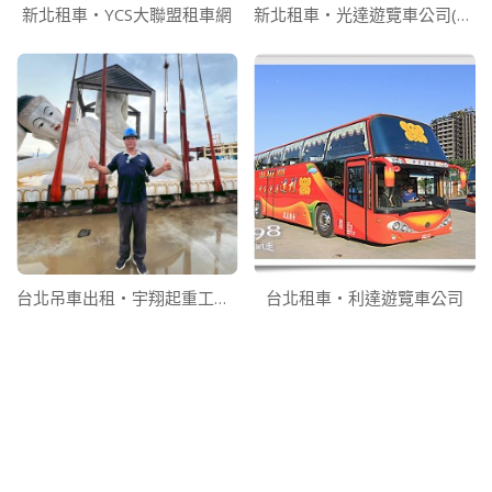
新北租車‧YCS大聯盟租車網
新北租車‧光達遊覽車公司(旅遊 住宿 團餐一 條龍)
台北吊車出租‧宇翔起重工程有限公司
台北租車‧利達遊覽車公司