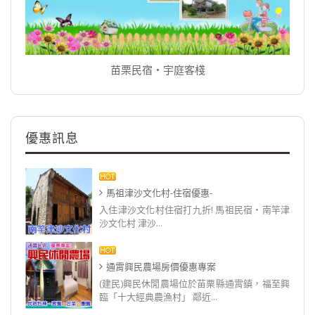
苗栗民宿‧宇庭客棧
優惠訊息
馬祖津沙文化村-住宿優惠-
入住津沙文化村住宿打九折! 馬祖民宿‧南竿津
沙文化村 津沙...
通霄興民農場房價優惠專案
(建民)興民休閒農場位於苗栗縣通霄鎮，福至興
臨「十大經典農漁村」 鄰近...