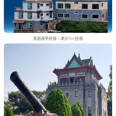
馬祖南竿民宿‧津沙101民宿