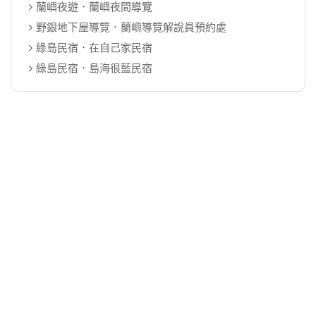
蘭嶼夜遊．蘭嶼夜間導覽
野銀地下屋導覽．蘭嶼導覽解說員預約處
綠島民宿．在自己家民宿
綠島民宿．島海很藍民宿