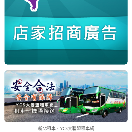
新北租車‧YCS大聯盟租車網