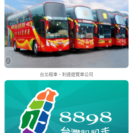
台北租車‧利達遊覽車公司