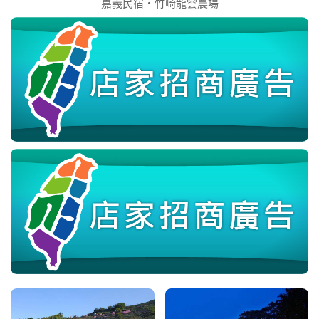
嘉義民宿‧竹崎龍雲農場